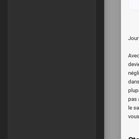
Jour
Avec
devi
négl
dans
plup
pas 
le s
vous