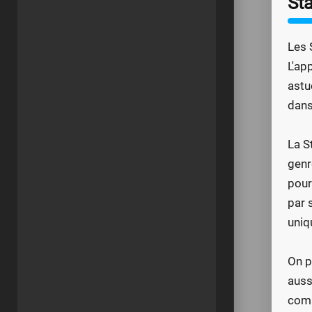
Sta
Les 
L'ap
astu
dans
La S
genr
pour
par 
uniq
On p
auss
comp