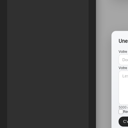
Une 
Votre
Votre
5000 
Re
C'e