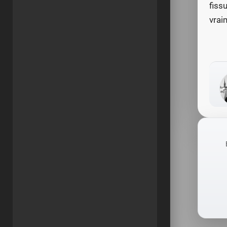
fissu
vrai