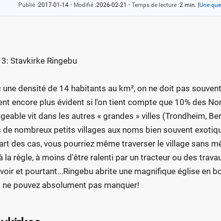
Publié :
2017-01-14
•
Modifié :
2026-02-21
•
Temps de lecture :
2 min.
|
Une que
 3: Stavkirke Ringebu
 une densité de 14 habitants au km², on ne doit pas souvent
ent encore plus évident si l'on tient compte que 10% des No
igeable vit dans les autres « grandes » villes (Trondheim, Berg
 de nombreux petits villages aux noms bien souvent exotiqu
art des cas, vous pourriez même traverser le village sans
à la règle, à moins d'être ralenti par un tracteur ou des trav
avoir et pourtant...Ringebu abrite une magnifique église en 
 ne pouvez absolument pas manquer!