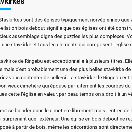
vkirkes
Stavkirkes sont des églises typiquement norvégiennes que v
pellation bois debout signifie que ces églises ont été constr
cieux assemblage digne des puzzles les plus complexes. Vo
 une stavkirke et tous les éléments qui composent l'église 
tavkirke de Ringebu est exceptionnelle à plusieurs titres. Elle
e mais c'est probablement une des plus belles stavkirke de No
riez vous contenter de celle-ci. La stavkirke de Ringebu est 
son vieux cimetière qui épouse parfaitement les courbes du 
ues cette l'église en valeur, par beau temps on a droit à un 
eut se balader dans le cimetière librement mais l'entrée de l'é
i surprenant que l'extérieur. Une église en bois debout ne re
osé à partir de bois, même les décorations sont directeme