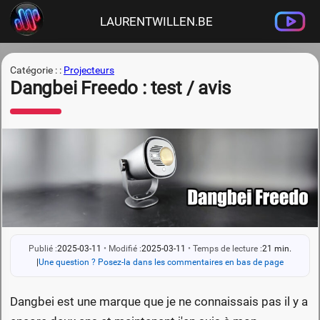
LAURENTWILLEN.BE
Catégorie : :
Projecteurs
Dangbei Freedo : test / avis
Publié :
2025-03-11
•
Modifié :
2025-03-11
•
Temps de lecture :
21 min.
|
Une question ? Posez-la dans les commentaires en bas de page
Dangbei est une marque que je ne connaissais pas il y a