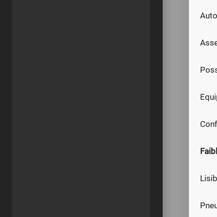
Aut
Asse
Poss
Equ
Conf
Faib
Lisib
Pneu