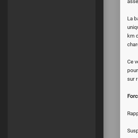
asse
La b
uniq
km d
char
Ce v
pour
sur 
Forc
Rapp
Susp