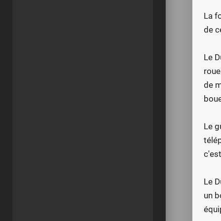
La f
de c
Le D
roue
de m
boue
Le g
télé
c'est
Le D
un b
équi