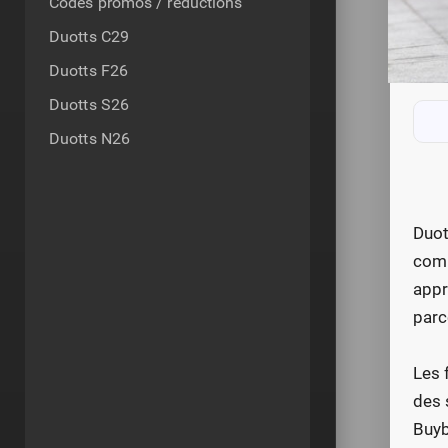
Codes promos / réductions
Duotts C29
Duotts F26
Duotts S26
Duotts N26
Duot
comm
appr
parc
Les 
des 
Buyb