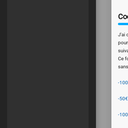
Co
J'ai
pour
suiv
Ce f
sans
-100
-50€
-100