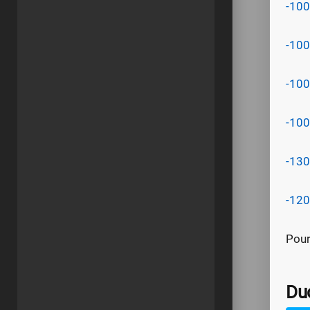
-100
-100
-100
-100
-130
-120
Pour
Du