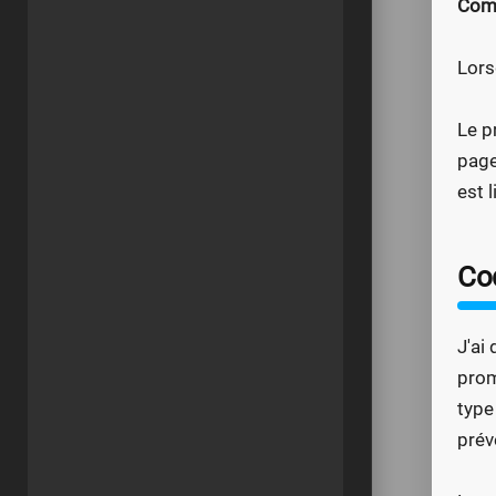
Com
Lors
Le p
page
est 
Co
J'ai
prom
type
prév