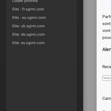
Codes promos
Site : fr.xgimi.com
Parf
Site : eu.xgimi.com
sont
Site: uk.xgimi.com
vont
Site: de.xgimi.com
pouv
Site: es.xgimi.com
Ale
Rece
Camp