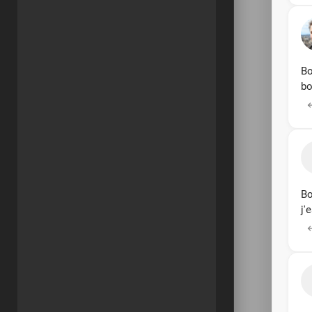
Bo
bo
Bo
j'