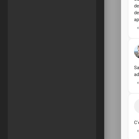
de
de
ap
Sa
ad
C'