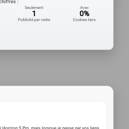
hiffres :
Seulement
Avec
1
0%
Publicité par visite
Cookies tiers
mi Horizon S Pro, mais lorsque je passe par vos liens