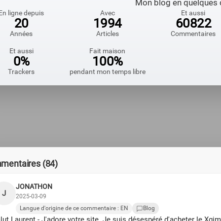
Mon blog en quelques c
En ligne depuis
Avec
Et aussi
20
1994
60822
Années
Articles
Commentaires
Et aussi
Fait maison
0%
100%
Trackers
pendant mon temps libre
mentaires (84)
JONATHON
J
2025-03-09
Langue d'origine de ce commentaire : EN
Blog
lut Laurent - J'adore votre site. Je suis désespéré d'acheter le Xgi