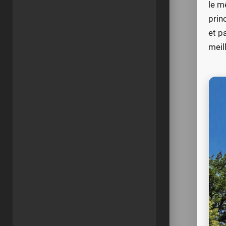
le m
prin
et p
meil