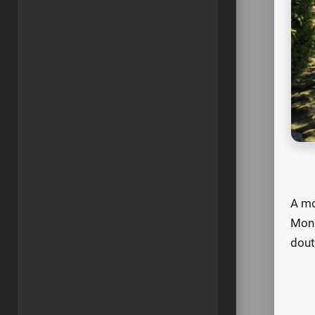
A mo
Mond
dout