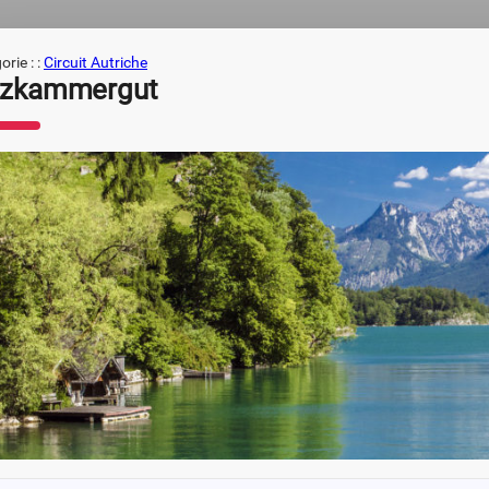
rie : :
Circuit Autriche
lzkammergut