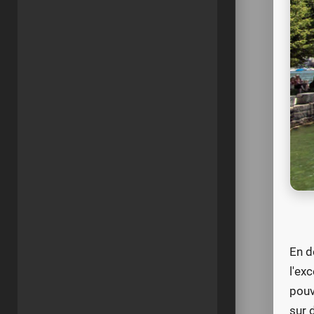
En d
l'ex
pouv
sur 