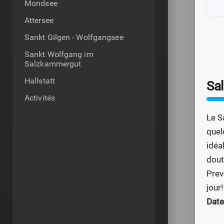
Mondsee
Attersee
Sankt Gilgen - Wolfgangsee
Sankt Wolfgang im
Salzkammergut
Hallstatt
Sa
Activités
Le S
quel
idéa
dout
Prev
jour!
Date