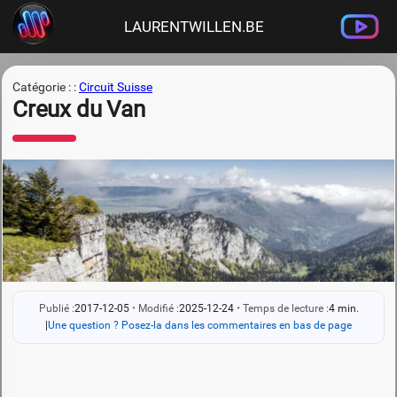
LAURENTWILLEN.BE
Catégorie : :
Circuit Suisse
Creux du Van
Publié :
2017-12-05
•
Modifié :
2025-12-24
•
Temps de lecture :
4 min.
|
Une question ? Posez-la dans les commentaires en bas de page