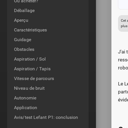
Ou acheter?
Déballage
Aperçu
Cet 
plus
Caractéristiques
Guidage
Obstacles
J'ai
Aspiration / Sol
ress
robo
Aspiration / Tapis
Vitesse de parcours
Le L
Niveau de bruit
part
Autonomie
évid
Application
Avis/test Lefant P1: conclusion