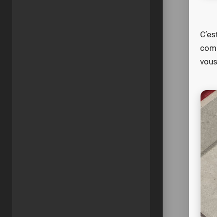
C’es
comp
vous