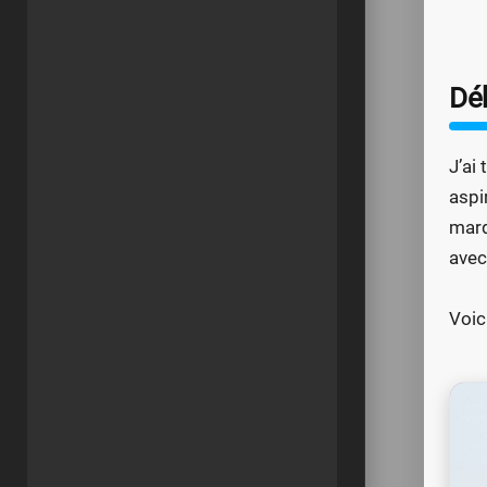
Dé
J’ai
aspi
marq
avec
Voic