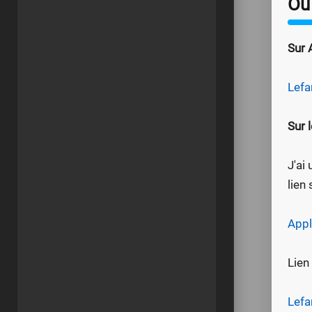
Ou
Sur
Lefa
Sur l
J'ai
lien
Appl
Lien
Lefa