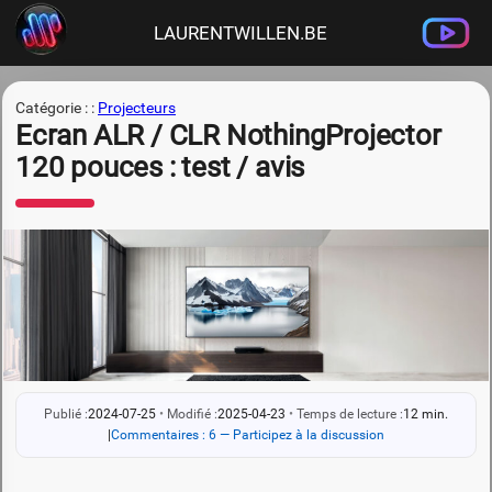
LAURENTWILLEN.BE
Catégorie : :
Projecteurs
Ecran ALR / CLR NothingProjector
120 pouces : test / avis
Publié :
2024-07-25
•
Modifié :
2025-04-23
•
Temps de lecture :
12 min.
|
Commentaires : 6 — Participez à la discussion