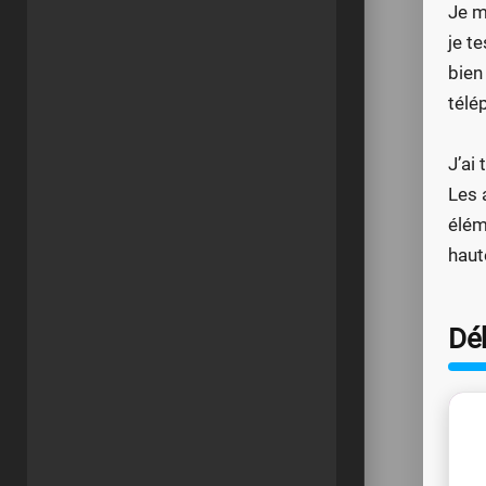
Je m
je t
bien
télé
J’ai
Les 
élém
haut
Dé