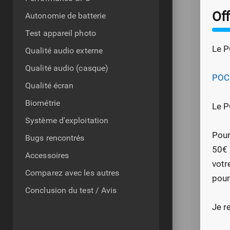
Of
Autonomie de batterie
Test appareil photo
Le P
Qualité audio externe
Qualité audio (casque)
POCO
Qualité écran
Biométrie
Le P
Système d'exploitation
Pour
Bugs rencontrés
50€ 
Accessoires
votr
Comparez avec les autres
pour
Conclusion du test / Avis
Je r