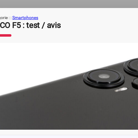
rie : :
Smartphones
O F5 : test / avis