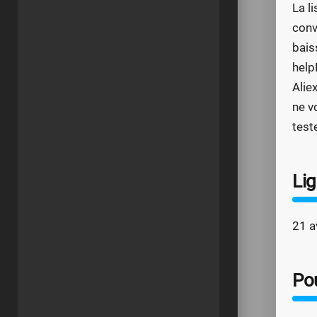
La l
conv
bais
help
Alie
ne v
test
Li
21 a
Po