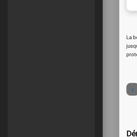
La b
jusq
prot
‹
Dé