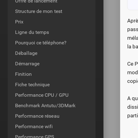
Offre de lancement
Structure de mon test
Aprè
Prix
pass
Ligne du temps
méla
Pourquoi ce téléphone?
la b
Déballage
Démarrage
Ce P
modè
Finition
copi
Fiche technique
Performance CPU / GPU
A qu
Benchmark Antutu/3DMark
diss
parti
Performance réseau
Performance wifi
Performance GPS