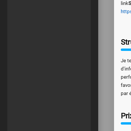
link
S
http
St
Je t
d'in
perf
favo
par 
Pri