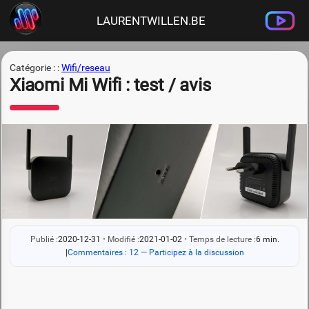
LAURENTWILLEN.BE
Catégorie : :
Wifi/reseau
Xiaomi Mi Wifi : test / avis
Publié :
2020-12-31
•
Modifié :
2021-01-02
•
Temps de lecture :
6 min.
|
Commentaires : 12 — Participez à la discussion