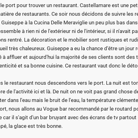
 le port pour trouver un restaurant. Castellamare est une petit
atière de restaurants. Ce soir nous décidons de suivre le
 Guiseppe à la Cucina Delle Meraviglie un peu plus bas dans 
essemble à rien ni de l'extérieur ni de l'intérieur, si il n'ava
ons rentré. La décoration et le mobilier sont rustiques et rud
cueil très chaleureux. Guiseppe a eu la chance d'être un jour
é à affluer et aujourd'hui la majorité de ses clients sont des
enticité et sa bonne cuisine. Ce restaurant vaut donc le déto
s le restaurant nous descendons vers le port. La nuit est tombé
e de l'activité ici et là. De nuit on ne voit pas grand chose de
ter dans l'eau mais le bruit de l'eau, la température clémente e
ort, nous allons au Vogue bar recommandé par le routard po
e car il s'agit d'un bar bruyant avec des écrans de tv partout
pé, la glace est très bonne.