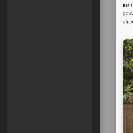
est 
pouv
glac