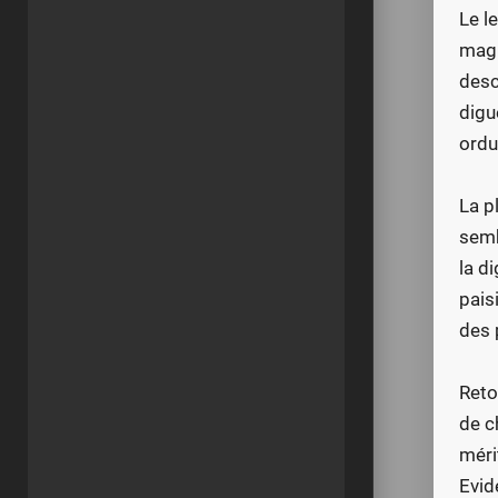
Le l
magn
desce
digu
ordu
La p
semb
la d
paisi
des 
Reto
de c
méri
Evid