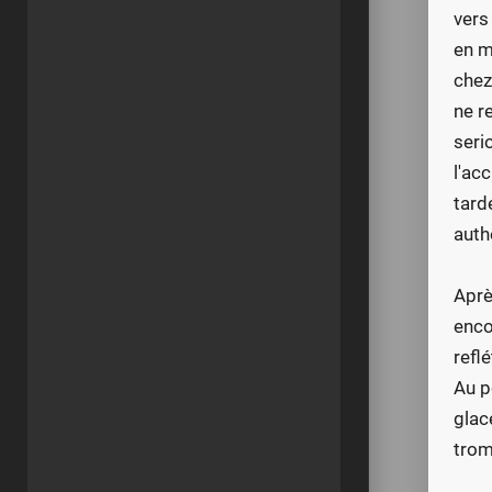
vers
en m
chez
ne r
seri
l'ac
tard
auth
Aprè
encor
reflé
Au p
glac
trom