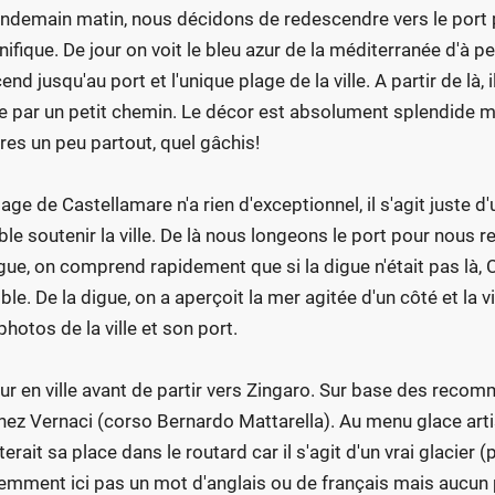
endemain matin, nous décidons de redescendre vers le port po
ifique. De jour on voit le bleu azur de la méditerranée d'à peu
nd jusqu'au port et l'unique plage de la ville. A partir de là, i
e par un petit chemin. Le décor est absolument splendide m
res un peu partout, quel gâchis!
lage de Castellamare n'a rien d'exceptionnel, il s'agit juste
le soutenir la ville. De là nous longeons le port pour nous r
igue, on comprend rapidement que si la digue n'était pas là
ble. De la digue, on a aperçoit la mer agitée d'un côté et la vi
photos de la ville et son port.
ur en ville avant de partir vers Zingaro. Sur base des reco
hez Vernaci (corso Bernardo Mattarella). Au menu glace arti
terait sa place dans le routard car il s'agit d'un vrai glacier
emment ici pas un mot d'anglais ou de français mais aucun