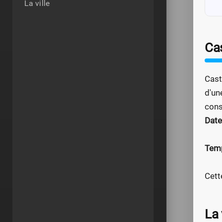
La ville
Ca
Cast
d'un
cons
Date
Temp
Cett
La 