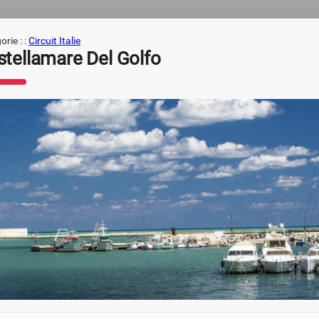
rie : :
Circuit Italie
stellamare Del Golfo