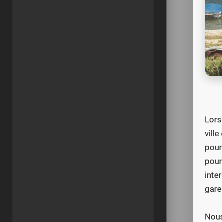
Lors
vill
pour
pour
inte
gare
Nous