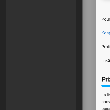
Pour
Kosp
Prof
link
S
Pri
La l
conv
bais