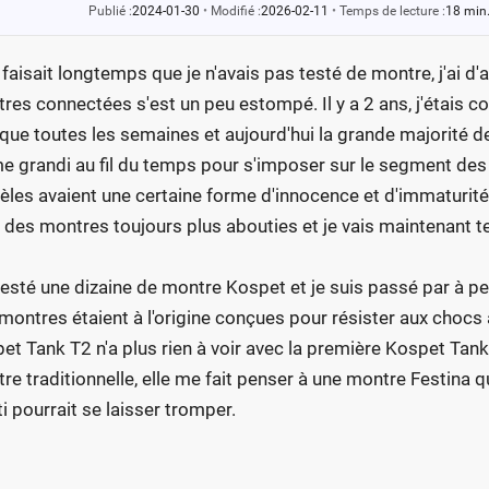
Publié :
2024-01-30
•
Modifié :
2026-02-11
•
Temps de lecture :
18 min
 faisait longtemps que je n'avais pas testé de montre, j'ai d'a
res connectées s'est un peu estompé. Il y a 2 ans, j'étais c
que toutes les semaines et aujourd'hui la grande majorité 
 grandi au fil du temps pour s'imposer sur le segment de
les avaient une certaine forme d'innocence et d'immaturité
 des montres toujours plus abouties et je vais maintenant t
 testé une dizaine de montre Kospet et je suis passé par à p
montres étaient à l'origine conçues pour résister aux chocs 
et Tank T2 n'a plus rien à voir avec la première Kospet Tank
re traditionnelle, elle me fait penser à une montre Festina qu
ti pourrait se laisser tromper.