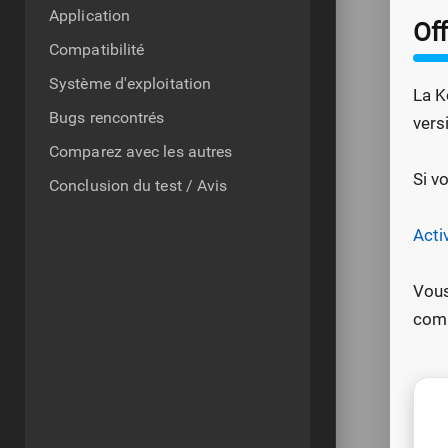
Application
Of
Compatibilité
Système d'exploitation
La K
Bugs rencontrés
vers
Comparez avec les autres
Si v
Conclusion du test / Avis
Acti
Vous
comm