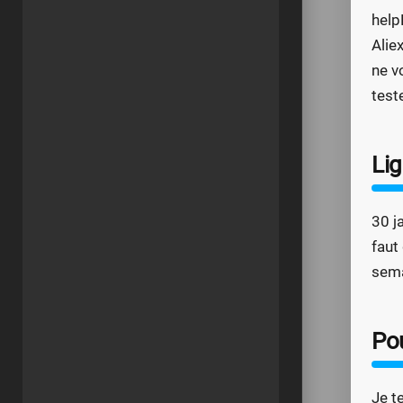
help
Alie
ne v
test
Li
30 j
faut
sema
Po
Je t