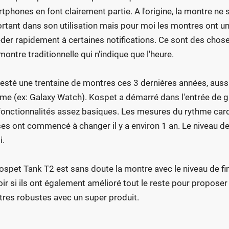
tphones en font clairement partie. A l'origine, la montre ne s
rtant dans son utilisation mais pour moi les montres ont une 
der rapidement à certaines notifications. Ce sont des chose
montre traditionnelle qui n'indique que l'heure.
 testé une trentaine de montres ces 3 dernières années, aus
e (ex: Galaxy Watch). Kospet a démarré dans l'entrée de g
fonctionnalités assez basiques. Les mesures du rythme cardi
es ont commencé à changer il y a environ 1 an. Le niveau de fi
i.
ospet Tank T2 est sans doute la montre avec le niveau de fini
oir si ils ont également amélioré tout le reste pour propos
res robustes avec un super produit.