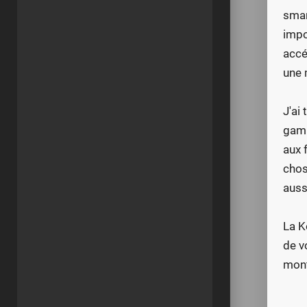
smar
impo
accé
une 
J'ai
gamm
aux 
chos
auss
La K
de v
mont