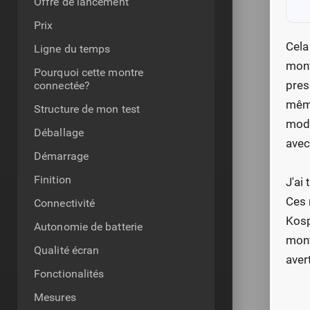
Offre de lancement
Prix
Cela
Ligne du temps
mont
Pourquoi cette montre
pres
connectée?
même
Structure de mon test
modè
Déballage
avec
Démarrage
Finition
J'ai
Ces 
Connectivité
Kosp
Autonomie de batterie
mont
Qualité écran
aver
Fonctionalités
Mesures