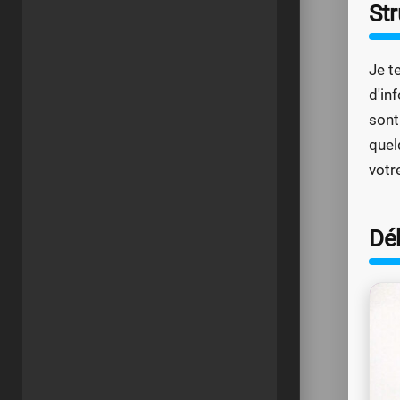
St
Je t
d'in
sont
quel
votr
Dé