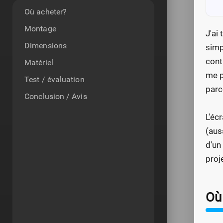
Où acheter?
Montage
J'ai
Dimensions
simp
cont
Matériel
me p
Test / évaluation
parc
Conclusion / Avis
L'éc
(aus
d'un
proj
Où