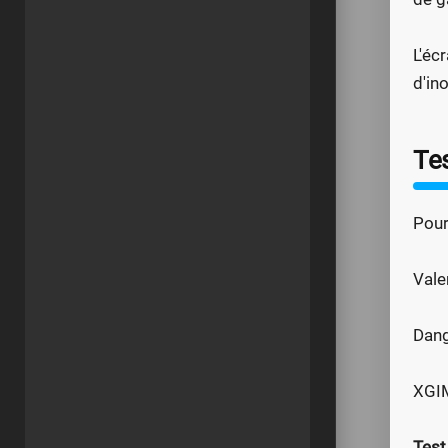
L'éc
d'in
Tes
Pour 
Vale
Dang
XGIM
Test