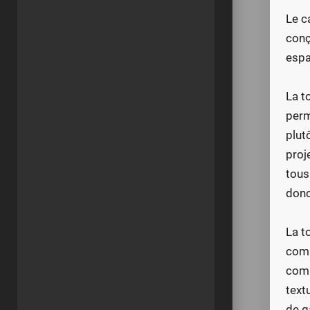
Le c
conç
espa
La t
perm
plut
proj
tous
donc
La t
comb
comp
text
de g