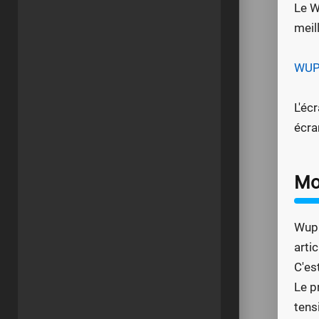
Le W
meil
WUPR
L'éc
écra
Mo
Wupr
artic
C'es
Le p
tens