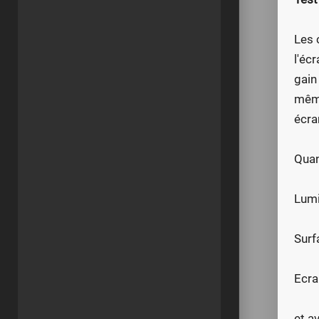
Les 
l'éc
gain
même
écra
Quan
Lumi
Surf
Ecra
et a