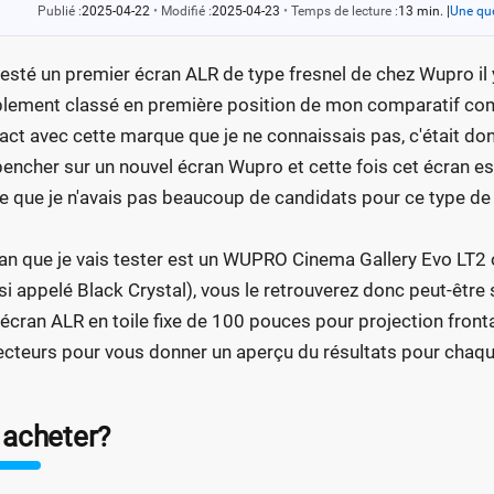
Publié :
2025-04-22
•
Modifié :
2025-04-23
•
Temps de lecture :
13 min.
|
Une que
 testé un premier écran ALR de type fresnel de chez Wupro il 
lement classé en première position de mon comparatif com
act avec cette marque que je ne connaissais pas, c'était don
encher sur un nouvel écran Wupro et cette fois cet écran est
e que je n'avais pas beaucoup de candidats pour ce type d
ran que je vais tester est un WUPRO Cinema Gallery Evo LT2 
si appelé Black Crystal), vous le retrouverez donc peut-être 
 écran ALR en toile fixe de 100 pouces pour projection frontal
ecteurs pour vous donner un aperçu du résultats pour chaqu
 acheter?