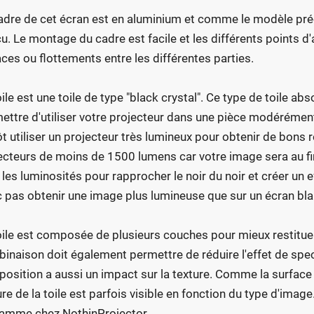
adre de cet écran est en aluminium et comme le modèle préc
u. Le montage du cadre est facile et les différents points d
ces ou flottements entre les différentes parties.
oile est une toile de type "black crystal". Ce type de toile a
ettre d'utiliser votre projecteur dans une pièce modérément é
ôt utiliser un projecteur très lumineux pour obtenir de bons r
ecteurs de moins de 1500 lumens car votre image sera au fi
 les luminosités pour rapprocher le noir du noir et créer un 
 pas obtenir une image plus lumineuse que sur un écran bla
oile est composée de plusieurs couches pour mieux restituer
inaison doit également permettre de réduire l'effet de spec
osition a aussi un impact sur la texture. Comme la surface 
ure de la toile est parfois visible en fonction du type d'image
amme chez NothinProjector.