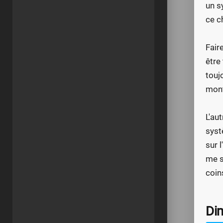
un s
ce c
Fair
être
touj
mont
L'au
syst
sur 
me s
coin
Di