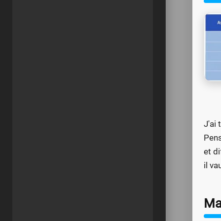
J'ai
Pens
et d
il v
Mat