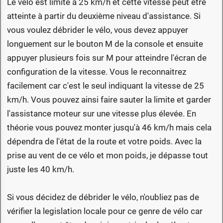
juste les 40 km/h.
Si vous décidez de débrider le vélo, n'oubliez pas de
vérifier la legislation locale pour ce genre de vélo car
vous allez peut être devoir immatriculer le vélo et
prendre une assurance.
Débrider le vélo change l'expérience avec le vélo car
vous obtenez ainsi un vélo très performant mais
n'oubliez pas que cela impliquera aussi que la
consommation du vélo va augmenter en flèche. Votre
autonomie risque donc de chuter et passer sous la
barre des 50 km.
La vitesse affichée n'est pas correcte, elle est trop
élevée par rapport à la réalité. Si vous faites du 25 km/h