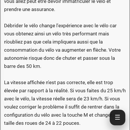
avec le vélo, la vitesse réelle sera de 23 km/h. Si vous
voulez corriger le problème il suffit de rentrer dans la
configuration du vélo avec la touche M et changer la
taille des roues de 24 à 22 pouces.
Public cible
Le public cible de ce vélo n'est sans doute pas le même
que pour le X3000 Max même si l'ADN de Lankeleisi est
bien visible dans ce vélo également. C'est un vélo plus
pratique avec ses équipements (porte-bagage,
panier,...) qui ne fait pas de compromis avec la
☰
puissance (960 watts). Le public est sans doute plus
féminin mais pas forcément, le vélo est quand même