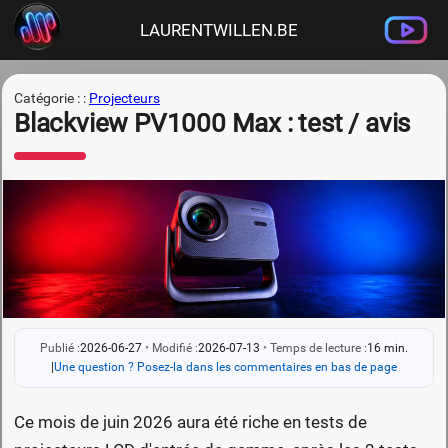
LAURENTWILLEN.BE
Catégorie : :
Projecteurs
Blackview PV1000 Max : test / avis
Publié :
2026-06-27
•
Modifié :
2026-07-13
•
Temps de lecture :
16 min.
|
Une question ? Posez-la dans les commentaires en bas de page
Ce mois de juin 2026 aura été riche en tests de