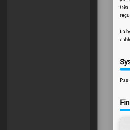
très
reçu
La b
cabl
Sys
Pas 
Fin