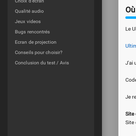
Choix d'écran
Où
Qualité audio
Jeux videos
Le U
Bugs rencontrés
Ecran de projection
Ulti
Conseils pour choisir?
Conclusion du test / Avis
J'ai
Cod
Je r
Site
Site 