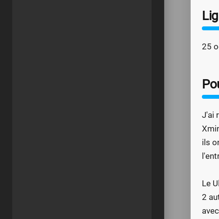
Li
25 o
Po
J'ai
Xmin
ils 
l'en
Le U
2 au
avec