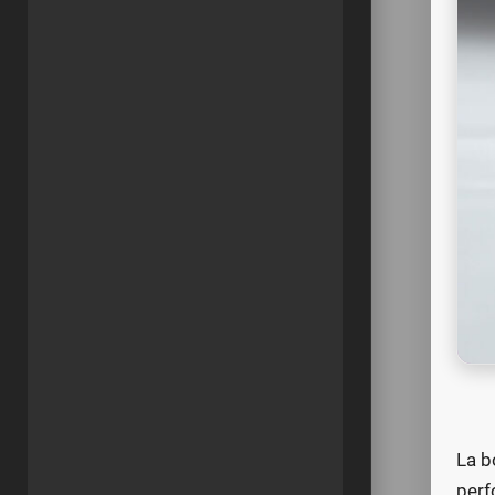
La b
perf