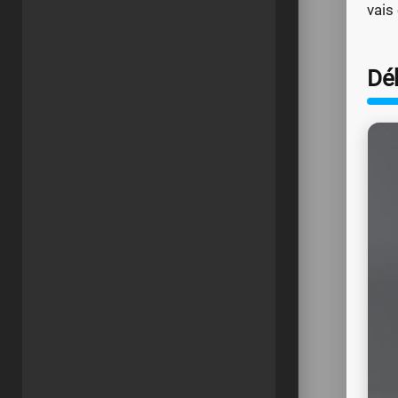
vais
Dé