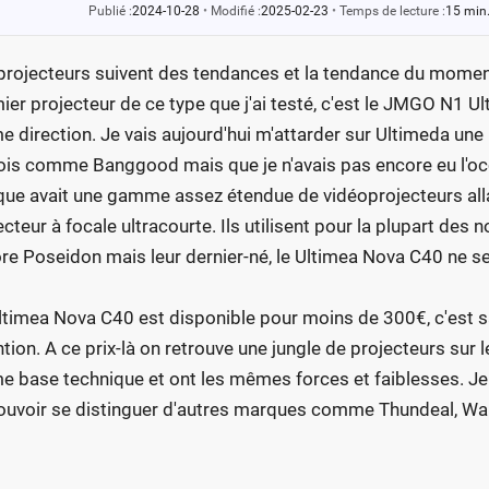
Publié :
2024-10-28
•
Modifié :
2025-02-23
•
Temps de lecture :
15 min
projecteurs suivent des tendances et la tendance du moment 
ier projecteur de ce type que j'ai testé, c'est le JMGO N1 Ult
 direction. Je vais aujourd'hui m'attarder sur Ultimeda une
ois comme Banggood mais que je n'avais pas encore eu l'occas
ue avait une gamme assez étendue de vidéoprojecteurs all
ecteur à focale ultracourte. Ils utilisent pour la plupart d
re Poseidon mais leur dernier-né, le Ultimea Nova C40 ne s
ltimea Nova C40 est disponible pour moins de 300€, c'est sa
ntion. A ce prix-là on retrouve une jungle de projecteurs sur 
 base technique et ont les mêmes forces et faiblesses. Je 
ouvoir se distinguer d'autres marques comme Thundeal, Wan