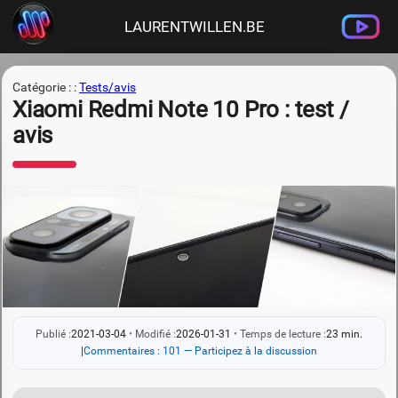
LAURENTWILLEN.BE
Catégorie : :
Tests/avis
Xiaomi Redmi Note 10 Pro : test /
avis
Publié :
2021-03-04
•
Modifié :
2026-01-31
•
Temps de lecture :
23 min.
|
Commentaires : 101 — Participez à la discussion