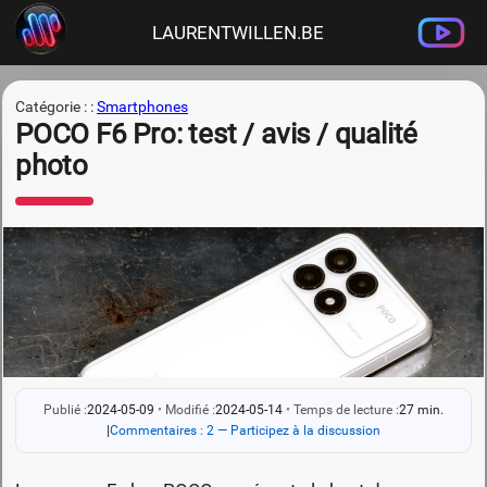
LAURENTWILLEN.BE
Catégorie : :
Smartphones
POCO F6 Pro: test / avis / qualité
photo
Publié :
2024-05-09
•
Modifié :
2024-05-14
•
Temps de lecture :
27 min.
|
Commentaires : 2 — Participez à la discussion